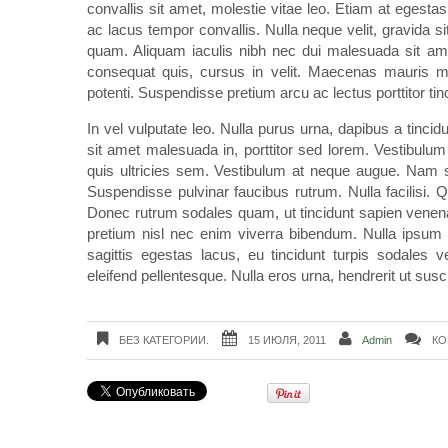
convallis sit amet, molestie vitae leo. Etiam at egesta
ac lacus tempor convallis. Nulla neque velit, gravida
quam. Aliquam iaculis nibh nec dui malesuada sit amet t
consequat quis, cursus in velit. Maecenas mauris m
potenti. Suspendisse pretium arcu ac lectus porttitor tin
In vel vulputate leo. Nulla purus urna, dapibus a tincidu
sit amet malesuada in, porttitor sed lorem. Vestibulum
quis ultricies sem. Vestibulum at neque augue. Nam s
Suspendisse pulvinar faucibus rutrum. Nulla facilisi. 
Donec rutrum sodales quam, ut tincidunt sapien venen
pretium nisl nec enim viverra bibendum. Nulla ipsum mi
sagittis egestas lacus, eu tincidunt turpis sodales 
eleifend pellentesque. Nulla eros urna, hendrerit ut susc
БЕЗ КАТЕГОРИИ.
15 ИЮЛЯ, 2011
Admin
КО