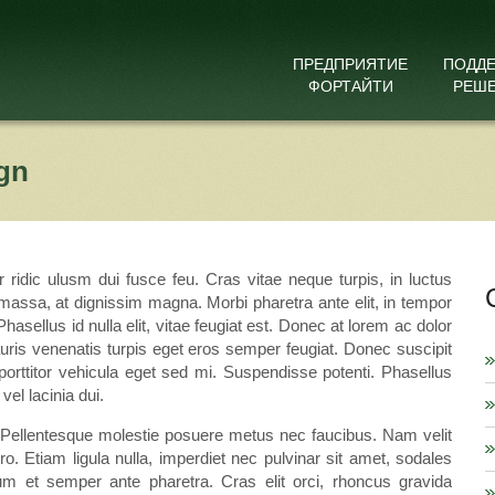
ПРЕДПРИЯТИЕ
ПОДД
ФОРТАЙТИ
РЕШ
gn
dic ulusm dui fusce feu. Cras vitae neque turpis, in luctus
 massa, at dignissim magna. Morbi pharetra ante elit, in tempor
sellus id nulla elit, vitae feugiat est. Donec at lorem ac dolor
Mauris venenatis turpis eget eros semper feugiat. Donec suscipit
 porttitor vehicula eget sed mi. Suspendisse potenti. Phasellus
vel lacinia dui.
. Pellentesque molestie posuere metus nec faucibus. Nam velit
. Etiam ligula nulla, imperdiet nec pulvinar sit amet, sodales
m et semper ante pharetra. Cras elit orci, rhoncus gravida