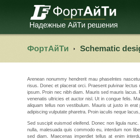
Надежные АйТи решения
ФортАйТи
Schematic desi
Arenean nonummy hendrerit mau phaselntes nascetur ri
risus. Donec et placerat orci. Praesent pulvinar lectus
ipsum. Proin nec nibh diam. Mauris sed mauris lacus. Pha
venenatis ultricies et auctor nisl. Ut in congue felis. 
aliquam tellus non vestibulum. Mauris ut justo in erat
adipiscing vulputate pharetra. Proin iaculis neque lacus, 
Sed suscipit euismod eleifend. Donec non ligula nunc
nulla, malesuada quis commodo eu, interdum non libero
sed diam. Maecenas imperdiet tellus at enim interdu