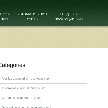
ЕРЖКА
АВТОМАТИЗАЦИЯ
СРЕДСТВА
ЕНИЙ
УЧЕТА
ЭВАКУАЦИИ ВОП
Categories
Alestias excepturi sint occaecati cup
At vero eos et accusamus et iusto
Corrupti quos dolores et quas
Daesentium voluptatum deleniti atque