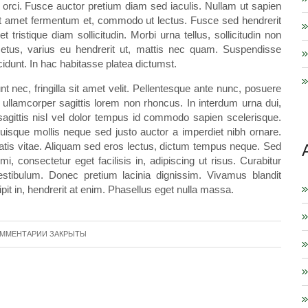
s orci. Fusce auctor pretium diam sed iaculis. Nullam ut sapien
 sit amet fermentum et, commodo ut lectus. Fusce sed hendrerit
ristique diam sollicitudin. Morbi urna tellus, sollicitudin non
etus, varius eu hendrerit ut, mattis nec quam. Suspendisse
cidunt. In hac habitasse platea dictumst.
nt nec, fringilla sit amet velit. Pellentesque ante nunc, posuere
 ullamcorper sagittis lorem non rhoncus. In interdum urna dui,
agittis nisl vel dolor tempus id commodo sapien scelerisque.
Quisque mollis neque sed justo auctor a imperdiet nibh ornare.
atis vitae. Aliquam sed eros lectus, dictum tempus neque. Sed
, consectetur eget facilisis in, adipiscing ut risus. Curabitur
vestibulum. Donec pretium lacinia dignissim. Vivamus blandit
ipit in, hendrerit at enim. Phasellus eget nulla massa.
ММЕНТАРИИ ЗАКРЫТЫ