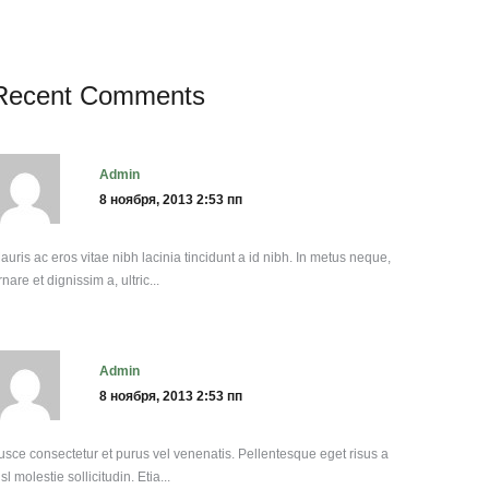
Recent Comments
admin
8 ноября, 2013 2:53 пп
auris ac eros vitae nibh lacinia tincidunt a id nibh. In metus neque,
rnare et dignissim a, ultric...
admin
8 ноября, 2013 2:53 пп
usce consectetur et purus vel venenatis. Pellentesque eget risus a
isl molestie sollicitudin. Etia...