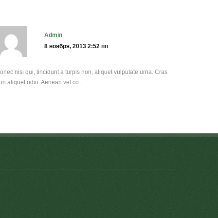
admin
8 ноября, 2013 2:52 пп
onec nisi dui, tincidunt a turpis non, aliquet vulputate urna. Cras
on aliquet odio. Aenean vel co...