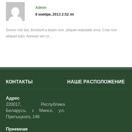
admin
8 ноября, 2013 2:52 пп
Donec nisi dui, tincidunt a turpis non, aliquet vulputate urna. Cras non
aliquet odio. Aenean vel co...
КОНТАКТЫ
НАШЕ РАСПОЛОЖЕНИЕ
Адрес
220017, Республика
Беларусь, г. Минск, ул.
Притыцкого, 146
Приемная