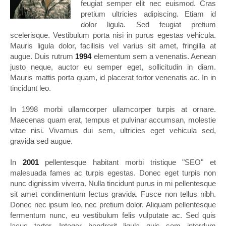
feugiat semper elit nec euismod. Cras
pretium ultricies adipiscing. Etiam id
dolor ligula. Sed feugiat pretium
scelerisque. Vestibulum porta nisi in purus egestas vehicula.
Mauris ligula dolor, facilisis vel varius sit amet, fringilla at
augue. Duis rutrum
1994
elementum sem a venenatis. Aenean
justo neque, auctor eu semper eget, sollicitudin in diam.
Mauris mattis porta quam, id placerat tortor venenatis ac. In in
tincidunt leo.
In 1998 morbi ullamcorper ullamcorper turpis at ornare.
Maecenas quam erat, tempus et pulvinar accumsan, molestie
vitae nisi. Vivamus dui sem, ultricies eget vehicula sed,
gravida sed augue.
In
2001
pellentesque habitant morbi tristique "SEO" et
malesuada fames ac turpis egestas. Donec eget turpis non
nunc dignissim viverra. Nulla tincidunt purus in mi pellentesque
sit amet condimentum lectus gravida. Fusce non tellus nibh.
Donec nec ipsum leo, nec pretium dolor. Aliquam pellentesque
fermentum nunc, eu vestibulum felis vulputate ac. Sed quis
lacus tortor. Integer hendrerit ligula quis sem interdum