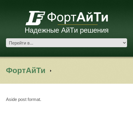
Надежные АйТи решения
ФортАйТи
Aside post format.