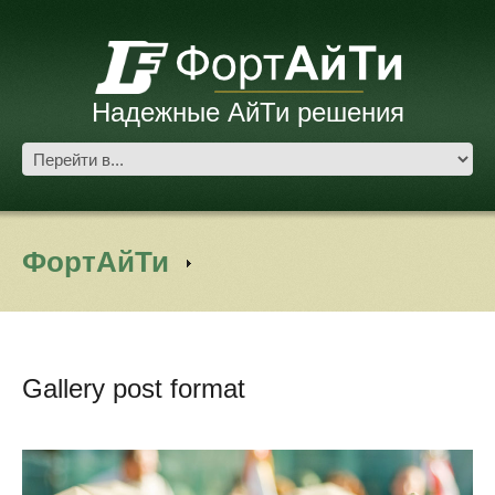
Надежные АйТи решения
ФортАйТи
Gallery post format