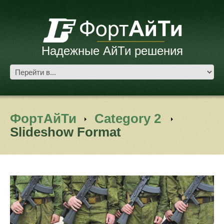
Надежные АйТи решения
ФортАйТи
Category 2
Slideshow Format