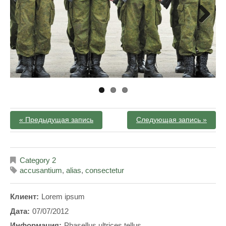
Next
« Предыдущая запись
Следующая запись »
Category 2
accusantium
,
alias
,
consectetur
Клиент:
Lorem ipsum
Дата:
07/07/2012
Информация:
Phasellus ultrices tellus