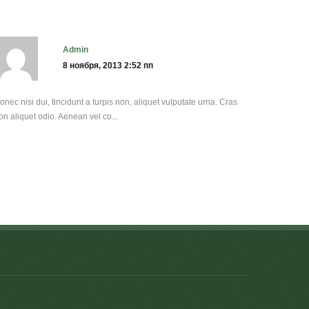
admin
8 ноября, 2013 2:52 пп
onec nisi dui, tincidunt a turpis non, aliquet vulputate urna. Cras
on aliquet odio. Aenean vel co...