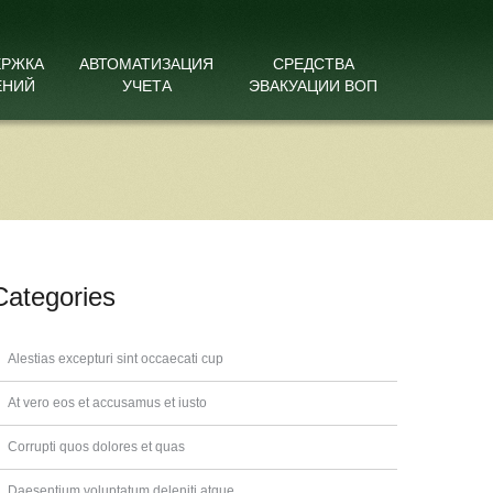
ЕРЖКА
АВТОМАТИЗАЦИЯ
СРЕДСТВА
ЕНИЙ
УЧЕТА
ЭВАКУАЦИИ ВОП
Categories
Alestias excepturi sint occaecati cup
At vero eos et accusamus et iusto
Corrupti quos dolores et quas
Daesentium voluptatum deleniti atque