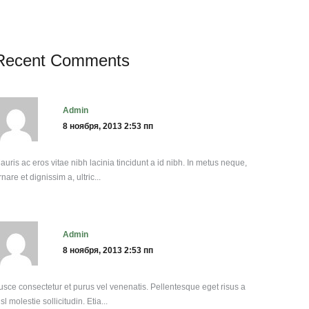
Recent Comments
admin
8 ноября, 2013 2:53 пп
auris ac eros vitae nibh lacinia tincidunt a id nibh. In metus neque,
rnare et dignissim a, ultric...
admin
8 ноября, 2013 2:53 пп
usce consectetur et purus vel venenatis. Pellentesque eget risus a
isl molestie sollicitudin. Etia...